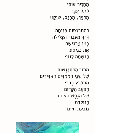
מַחְזִיר אוֹתִי
לִזְמַן עֻבָּר
מְהֻפָּךְ, מְכֻנָּס, שׁוֹקֵט
ההתכנסות
פְּנִימָה
דֶּרֶךְ מַעַבְרֵי הַצְּלִילָה
כְּמוֹ מַרְגִּישָׁה
אֶת כְּנִיסַת
הַנְּשָׁמָה לַגּוּף
מתוך הַהִתְנַגְּשׁוּת
שֶׁל שְׁנֵי הַמְּמַדִּים הָאַדִּירִים
מִתְפָּרֵץ בְּבֶכִי
הַכְּאֵב הַקָּדוּם
שֶׁל הַנֶּפֶשׁ הָאַחַת
הַנּוֹלֶדֶת
נוֹבַעַת חַיִּים