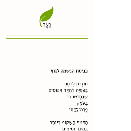
נובעת חיים מאת גדית דן
כניסת הנשמה לגוף
חוֹזֶרֶת לָרֶחֶם
בְּצִפִּיָּה לְחַדֵּד דְּפוּסִים
שֶׁנֶּחְרְטוּ בִּי
בְּעֹמֶק
פְּרֵה־לֵדָתִי
הַדִּמּוּי הַשָּׁקוּף בְּיוֹתֵר
בְּמַיִם חֲמִימִים