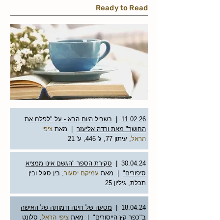
Ready to Read
11.02.26 |
בשביל היום הבא - על "לפלח את
החושך" מאת ורדה אליעזר
| מאת
ציפי
הראל
,
עיתון 77, ג' 446, ע' 21
30.04.24 |
סקירת הספר "הגשם אינו ממציא
סיפורים"
| מאת
עמיקם יסעור
,
בין סגול ובין
תכלת, גיליון 25
18.04.24 |
מסעה של חינה ודמותה של האישה
ב"כפר קץ הייסורים"
| מאת
ציפי הראל
,
סלונט