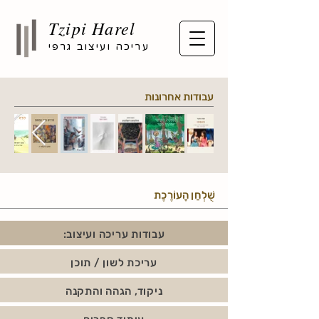
Tzipi Harel
ער
יכה ועיצוב גרפי
עבודות אחרונות
שֻׁלְחַן הָעוֹרֶכֶת
:עבודות עריכה ועיצוב
עריכת לשון / תוכן
ניקוד, הגהה והתקנה