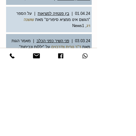
01.04.24 |
בין פנטזיה למציאות
| על הספר
"הגשם אינו ממציא סיפורים" מאת
שושנה
ויג
,
News1
03.03.24 |
פני השיר כפני הכלב
| מאמר הגות
מאת
ד"ר נורית צדרבוים
על "יללות ונביחות",
News1
לכל המאמרים
הספרים שלי
טלפון